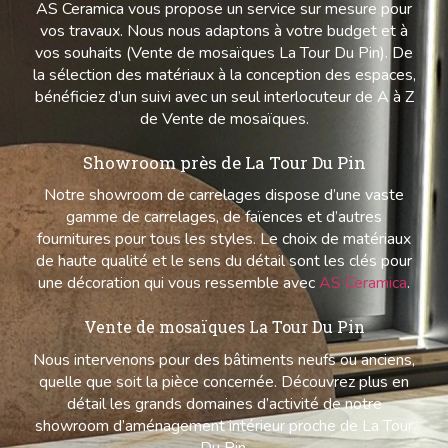
AS Ceramica vous propose un service sur mesure pour
vos travaux. Nous nous adaptons à votre budget et à
vos souhaits (Vente de mosaïques La Tour Du Pin). De
la sélection des matériaux à la conception des espaces,
bénéficiez d’un suivi avec un seul interlocuteur de A à Z
de Vente de mosaïques.
Showroom près de La Tour Du Pin
Notre showroom de carrelages dispose d’une vaste
gamme de carrelages, de faïences et d’autres
fournitures pour tous les styles. Le choix de matériaux
de haute qualité et le sens du détail sont les clés pour
une décoration qui vous ressemble avec
AS Ceramica
.
Vente de mosaïques La Tour Du Pin
Nous intervenons pour des bâtiments neufs ou anciens,
quelle que soit la pièce concernée. Découvrez plus en
détail les grands domaines d’activité de notre
showroom d’aménagement intérieur proche de La Tour
Du Pin.