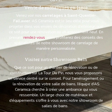
Vente de mosaïques en Isère
Venez voir nos
carrelages à Saint-Quentin-
Fallavier
. AS Ceramica est le lieu idéal pour vous
projeter dans vos envies de décoration d’intérieur, que
ce soit pour une rénovation ou un agencement neuf. En
prenant
rendez-vous
, vous profiterez des conseils des
spécialistes de notre showroom de carrelage de
manière personnalisée.
Visitez notre Showroom Bain
Que ce soit pour un chantier de rénovation ou de
construction sur La Tour Du Pin, nous vous proposons
un service centré sur le conseil. Pour l’aménagement ou
la rénovation de votre salle de bains, l’équipe d’AS
Ceramica cherche à créer une ambiance qui vous
ressemble. Un large choix de matériaux et
d’équipements s’offre à vous avec notre showroom de
salles de bains.